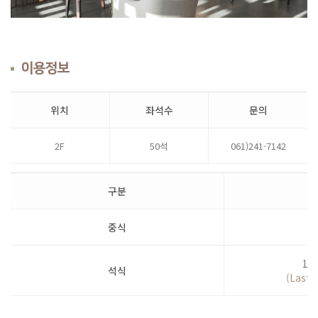
이용정보
위치
좌석수
문의
2F
50석
061)241-7142
구분
중식
17:
석식
(Last o