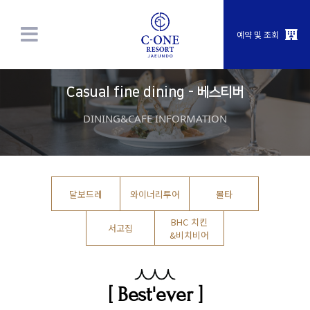
예약 및 조회
Casual fine dining - 베스티버
DINING&CAFE INFORMATION
달보드레
와이너리투어
몰타
BHC 치킨
서고집
&비치비어
[ Best'ever ]