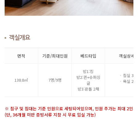
객실개요
면적
기준/최대인원
베드타입
객실상세
방1:킹
침실 3
방2:퀸+슈퍼싱
138.8㎡
7명/9명
욕실 2
글
방3:온돌 2채
※ 침구 및 침대는 기준 인원으로 세팅되어있으며, 인원 추가는 최대 2인
(단, 36개월 미만 증빙서류 지참 시 무료 입실 가능)