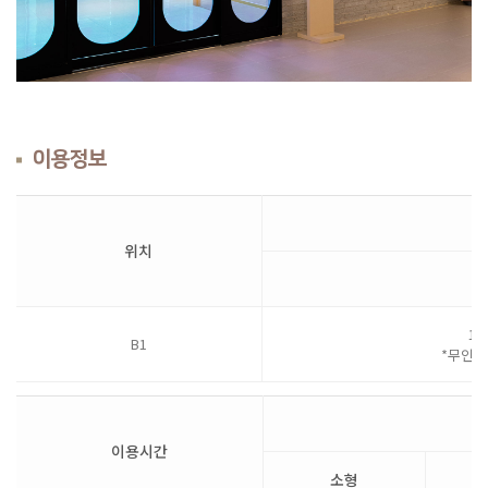
이용정보
위치
13
B1
*무인으
이용시간
소형