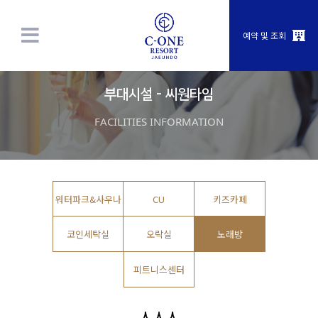
예약 및 조회
부대시설 - 씨원타임
FACILITIES INFORMATION
워터파크&사우나
CU
키즈카페
코인세탁실
오락실
노래방
피트니스센터