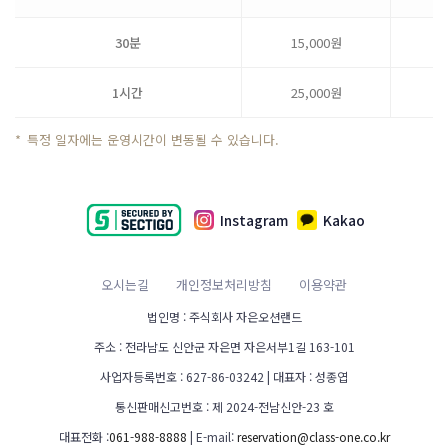
30분
15,000원
2
1시간
25,000원
4
*
특정 일자에는 운영시간이 변동될 수 있습니다.
Instagram
Kakao
오시는길
개인정보처리방침
이용약관
법인명 : 주식회사 자은오션랜드
주소 : 전라남도 신안군 자은면 자은서부1길 163-101
사업자등록번호 : 627-86-03242 | 대표자 : 성종엽
통신판매신고번호 : 제 2024-전남신안-23 호
대표전화 :
061-988-8888
| E-mail:
reservation@class-one.co.kr